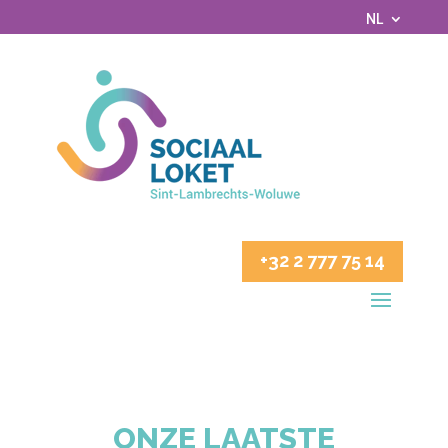
NL
+32 2 777 75 14
ONZE LAATSTE