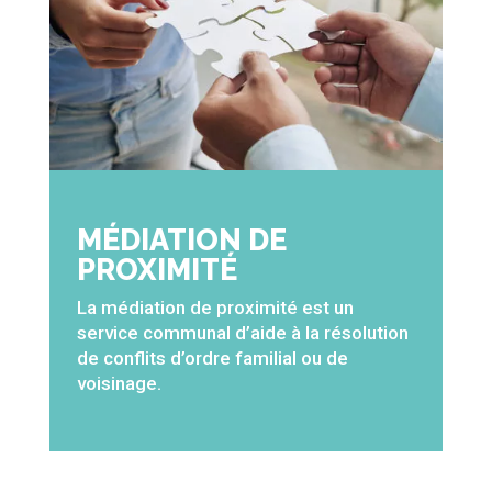
MÉDIATION DE
PROXIMITÉ
La médiation de proximité est un
service communal d’aide à la résolution
de conflits d’ordre familial ou de
voisinage.